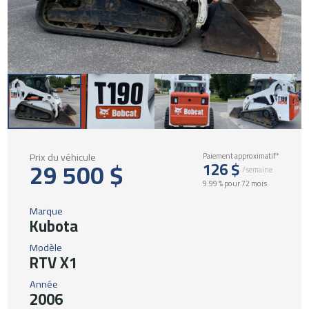
Prix du véhicule
Paiement approximatif*
29 500 $
126 $
/semaine
9.99 % pour 72 mois
Marque
Kubota
Modèle
RTV X1
Année
2006