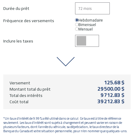
Durée du prêt
Fréquence des versements
Hebdomadaire
Bimensuel
Mensuel
Inclure les taxes
125.68 $
Versement
29 500.00 $
Montant total du prêt
9 712.83 $
Total des intérêts
39 212.83 $
Coût total
*Un taux d’intérêt de 9.99 % a été utilisé dans ce calcul. Ce taux est à titre de référence
seulement. Les taux d’intérêt sont sujets à changement et peuvent varier en raison de
plusieurs facteurs, dont l’année du véhicule, sa dépréciation, le taux directeur de la
Banque du Canada et votre situation personnelle, pour n’en nommer que quelques-uns.