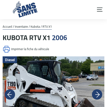
Accueil
/
Inventaire
/
Kubota
/
RTV X1
KUBOTA
RTV X1
2006
Imprimer la fiche du véhicule
Diesel